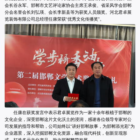
会长谷永军、邯郸市文艺评论家协会主席王承俊、省采风学会邯郸
分会名誉会长刘弘瑛、会长李新县等为获奖人员颁奖。河北君卓展
览装饰有限公司总经理任康荣获“优秀文化传播奖”。
任康在获奖发言中表示君卓展览作为一家十余年根植于邯郸的
文化企业，深受邯郸这片文化沃土的浸润，感谢各位领导专家对公
司发展的指导和帮助，公司始终以“讲好邯郸故事，为邯郸添光彩”为
企业愿景，深入挖掘邯郸文化资源，融合现代科技，创新呈现形
式，打造多元文化产品，助力邯郸繁荣发展